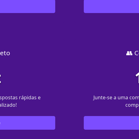
reto
👥 
t
espostas rápidas e
Junte-se a uma com
lizado!
compa
e