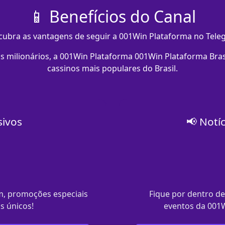
📱 Benefícios do Canal
cubra as vantagens de seguir a 001Win Plataforma no Tele
s milionários, a 001Win Plataforma 001Win Plataforma Br
cassinos mais populares do Brasil.
sivos
📢 Notí
m, promoções especiais
Fique por dentro d
s únicos!
eventos da 001W