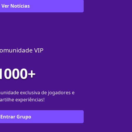
Ver Notícias
Comunidade VIP
1000+
unidade exclusiva de jogadores e
rtilhe experiências!
Entrar Grupo