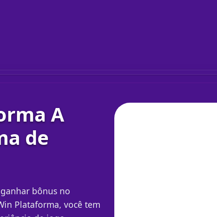
forma A
ma de
a ganhar bônus no
Win Plataforma, você tem