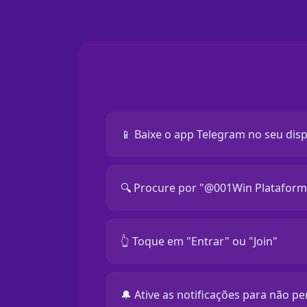
📱 Baixe o app Telegram no seu disp
🔍 Procure por "@001Win Plataforma
👆 Toque em "Entrar" ou "Join"
🔔 Ative as notificações para não p