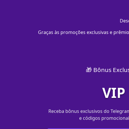
Des
Graças às promoções exclusivas e prêmio
🎁 Bônus Exclu
VIP
Receba bônus exclusivos do Telegra
e códigos promocionai