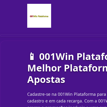
📱 001Win Plata
Melhor Platafor
Apostas
Cadastre-se na 001Win Plataforma par
cadastro e em cada recarga. Com a 001