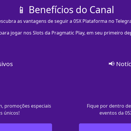
📱 Benefícios do Canal
scubra as vantagens de seguir a 05X Plataforma no Teleg
para jogar nos Slots da Pragmatic Play, em seu primeiro de
sivos
📢 Notí
m, promoções especiais
Fique por dentro d
s únicos!
eventos da 05