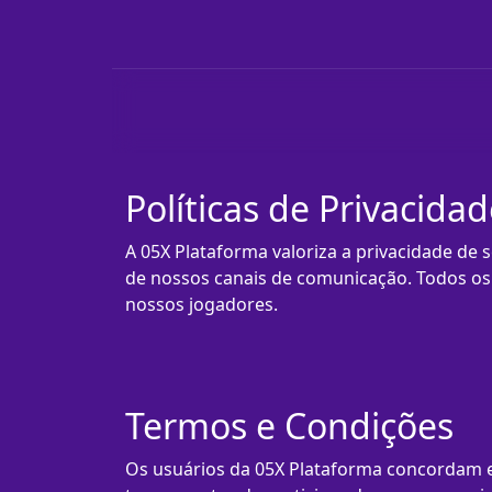
Políticas de Privacida
A 05X Plataforma valoriza a privacidade de
de nossos canais de comunicação. Todos os 
nossos jogadores.
Termos e Condições
Os usuários da 05X Plataforma concordam em