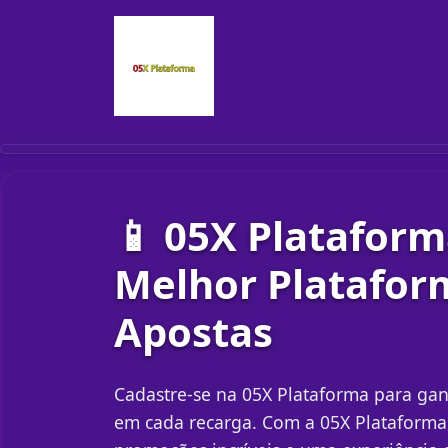
📱 05X Plataform
Melhor Platafor
Apostas
Cadastre-se na 05X Plataforma para ga
em cada recarga. Com a 05X Plataforma