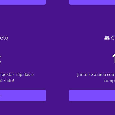
reto
👥 
t
espostas rápidas e
Junte-se a uma com
lizado!
compa
e