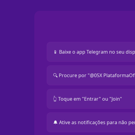
📱 Baixe o app Telegram no seu disp
🔍 Procure por "@05X PlataformaOfi
👆 Toque em "Entrar" ou "Join"
🔔 Ative as notificações para não p