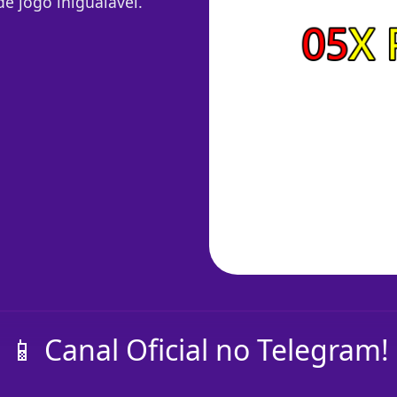
e jogo inigualável.
📱 Canal Oficial no Telegram!