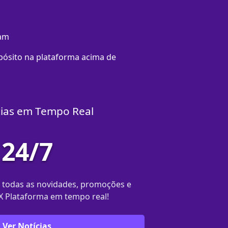
ram
pósito na plataforma acima de
cias em Tempo Real
24/7
e todas as novidades, promoções e
X Plataforma em tempo real!
Ver Notícias