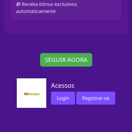
🎁 Receba bônus exclusivos
automaticamente
SEGUIR AGORA
Acessos
Login
Registrar-se