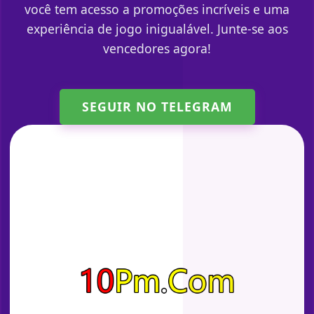
você tem acesso a promoções incríveis e uma
experiência de jogo inigualável. Junte-se aos
vencedores agora!
SEGUIR NO TELEGRAM