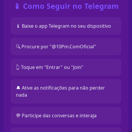
📱 Como Seguir no Telegram
📱 Baixe o app Telegram no seu dispositivo
🔍 Procure por "@10Pm.ComOficial"
👆 Toque em "Entrar" ou "Join"
🔔 Ative as notificações para não perder
nada
💬 Participe das conversas e interaja