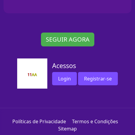
SEGUIR AGORA
Acessos
Login
Registrar-se
Políticas de Privacidade
Termos e Condições
Sitemap