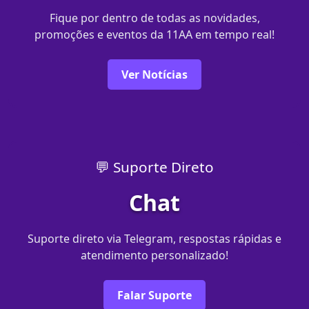
Fique por dentro de todas as novidades,
promoções e eventos da 11AA em tempo real!
Ver Notícias
💬 Suporte Direto
Chat
Suporte direto via Telegram, respostas rápidas e
atendimento personalizado!
Falar Suporte