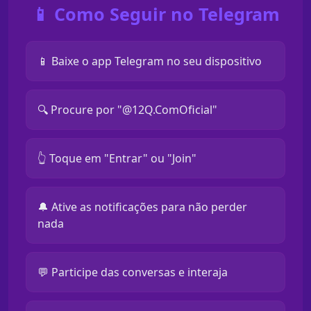
📱 Como Seguir no Telegram
📱 Baixe o app Telegram no seu dispositivo
🔍 Procure por "@12Q.ComOficial"
👆 Toque em "Entrar" ou "Join"
🔔 Ative as notificações para não perder
nada
💬 Participe das conversas e interaja