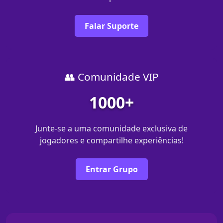
Falar Suporte
👥 Comunidade VIP
1000+
Junte-se a uma comunidade exclusiva de
jogadores e compartilhe experiências!
Entrar Grupo