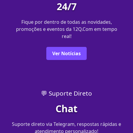
24/7
Fique por dentro de todas as novidades,
promoções e eventos da 12Q.Com em tempo
real!
Ver Notícias
💬 Suporte Direto
Chat
Suporte direto via Telegram, respostas rápidas e
atendimento personalizado!