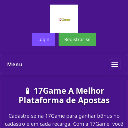
Login
Registrar-se
Menu
📱 17Game A Melhor
Plataforma de Apostas
Cadastre-se na 17Game para ganhar bônus no
cadastro e em cada recarga. Com a 17Game, você