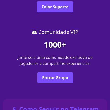
Falar Suporte
👥 Comunidade VIP
1000+
Junte-se a uma comunidade exclusiva de
jogadores e compartilhe experiências!
Entrar Grupo
📱 Como Seguir no Telegram