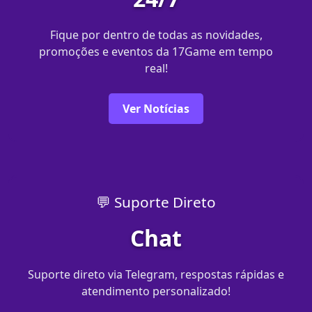
Fique por dentro de todas as novidades,
promoções e eventos da 17Game em tempo
real!
Ver Notícias
💬 Suporte Direto
Chat
Suporte direto via Telegram, respostas rápidas e
atendimento personalizado!