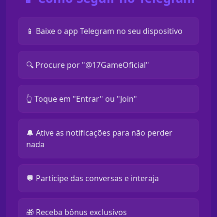
📱 Baixe o app Telegram no seu dispositivo
🔍 Procure por "@17GameOficial"
👆 Toque em "Entrar" ou "Join"
🔔 Ative as notificações para não perder
nada
💬 Participe das conversas e interaja
🎁 Receba bônus exclusivos