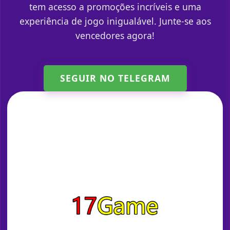
tem acesso a promoções incríveis e uma
experiência de jogo inigualável. Junte-se aos
vencedores agora!
SEGUIR NO TELEGRAM