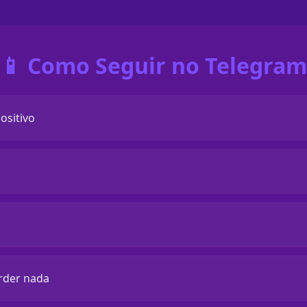
📱 Como Seguir no Telegram
ositivo
erder nada