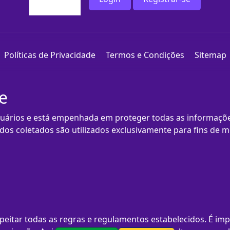
Políticas de Privacidade
Termos e Condições
Sitemap
de
usuários e está empenhada em proteger todas as informaçõe
os coletados são utilizados exclusivamente para fins de m
itar todas as regras e regulamentos estabelecidos. É imp