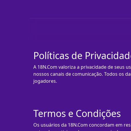
Políticas de Privacida
A 18N.Com valoriza a privacidade de seus 
nossos canais de comunicação. Todos os dad
jogadores.
Termos e Condições
Os usuários da 18N.Com concordam em respe