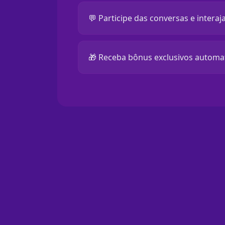
💬 Participe das conversas e interaj
🎁 Receba bônus exclusivos autom