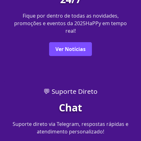
Fique por dentro de todas as novidades,
promoções e eventos da 2025HaPPy em tempo
real!
Ver Notícias
💬 Suporte Direto
Chat
Suporte direto via Telegram, respostas rápidas e
atendimento personalizado!