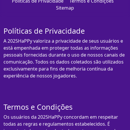
Políticas de Privacidade
Termos e Condições
Sitemap
Políticas de Privacidade
A 2025HaPPy valoriza a privacidade de seus usuários e
está empenhada em proteger todas as informações
pessoais fornecidas durante o uso de nossos canais de
comunicação. Todos os dados coletados são utilizados
exclusivamente para fins de melhoria contínua da
experiência de nossos jogadores.
Termos e Condições
Os usuários da 2025HaPPy concordam em respeitar
todas as regras e regulamentos estabelecidos. É