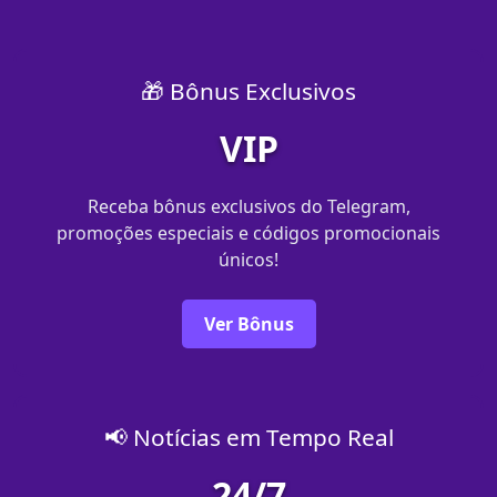
🎁 Bônus Exclusivos
VIP
Receba bônus exclusivos do Telegram,
promoções especiais e códigos promocionais
únicos!
Ver Bônus
📢 Notícias em Tempo Real
24/7