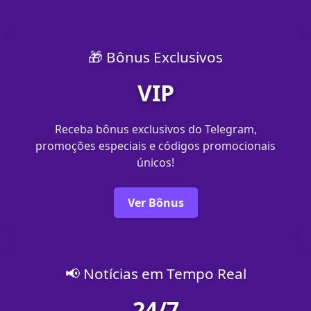
🎁 Bônus Exclusivos
VIP
Receba bônus exclusivos do Telegram,
promoções especiais e códigos promocionais
únicos!
Ver Bônus
📢 Notícias em Tempo Real
24/7