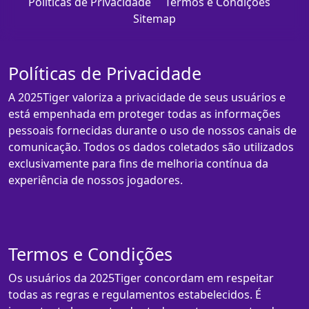
Políticas de Privacidade
Termos e Condições
Sitemap
Políticas de Privacidade
A 2025Tiger valoriza a privacidade de seus usuários e
está empenhada em proteger todas as informações
pessoais fornecidas durante o uso de nossos canais de
comunicação. Todos os dados coletados são utilizados
exclusivamente para fins de melhoria contínua da
experiência de nossos jogadores.
Termos e Condições
Os usuários da 2025Tiger concordam em respeitar
todas as regras e regulamentos estabelecidos. É