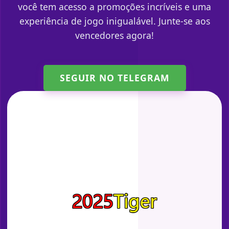
você tem acesso a promoções incríveis e uma
experiência de jogo inigualável. Junte-se aos
vencedores agora!
SEGUIR NO TELEGRAM