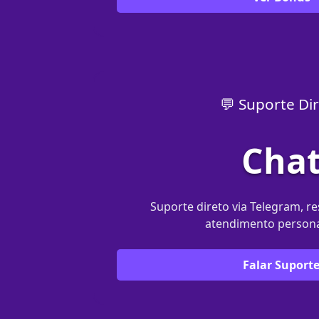
💬 Suporte Di
Cha
Suporte direto via Telegram, r
atendimento persona
Falar Suport