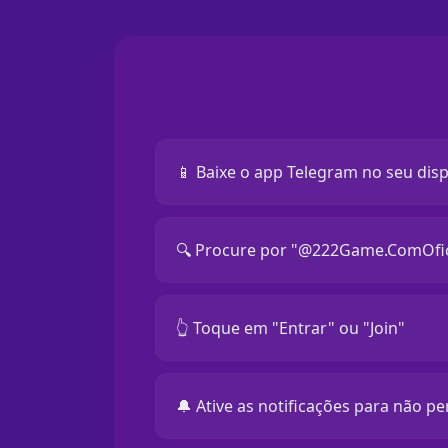
📱 Baixe o app Telegram no seu disp
🔍 Procure por "@222Game.ComOfic
👆 Toque em "Entrar" ou "Join"
🔔 Ative as notificações para não p