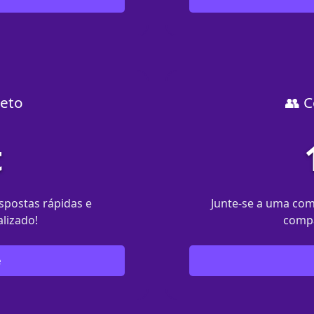
reto
👥 
t
espostas rápidas e
Junte-se a uma com
lizado!
compa
e