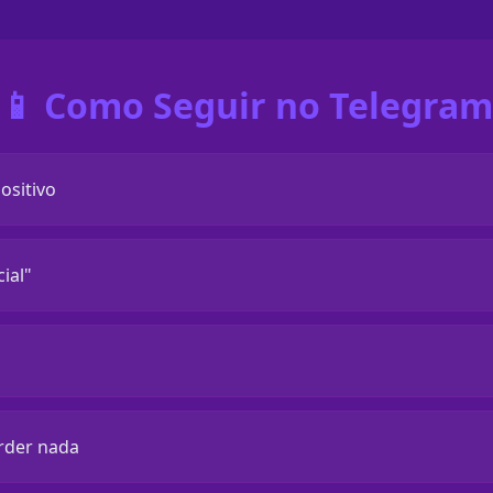
📱 Como Seguir no Telegram
ositivo
ial"
erder nada