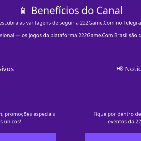
📱 Benefícios do Canal
escubra as vantagens de seguir a 222Game.Com no Telegr
ional — os jogos da plataforma 222Game.Com Brasil são div
sivos
📢 Notí
m, promoções especiais
Fique por dentro d
s únicos!
eventos da 2