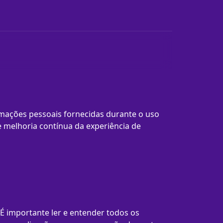
mações pessoais fornecidas durante o uso
e melhoria contínua da experiência de
 importante ler e entender todos os