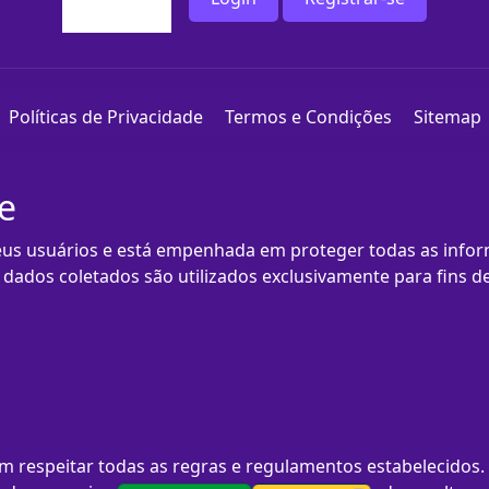
Políticas de Privacidade
Termos e Condições
Sitemap
de
eus usuários e está empenhada em proteger todas as infor
dados coletados são utilizados exclusivamente para fins d
espeitar todas as regras e regulamentos estabelecidos. É