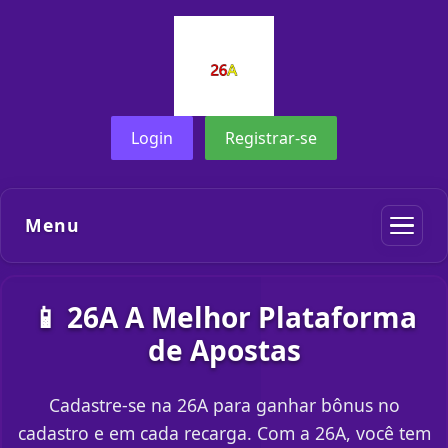
Login
Registrar-se
Menu
📱 26A A Melhor Plataforma
de Apostas
Cadastre-se na 26A para ganhar bônus no
cadastro e em cada recarga. Com a 26A, você tem