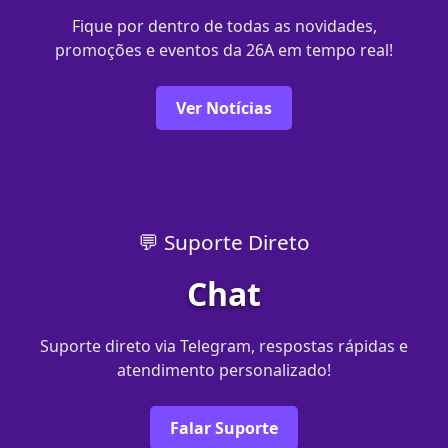
Fique por dentro de todas as novidades,
promoções e eventos da 26A em tempo real!
Ver Notícias
💬 Suporte Direto
Chat
Suporte direto via Telegram, respostas rápidas e
atendimento personalizado!
Falar Suporte