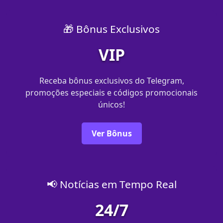
🎁 Bônus Exclusivos
VIP
Receba bônus exclusivos do Telegram,
promoções especiais e códigos promocionais
únicos!
Ver Bônus
📢 Notícias em Tempo Real
24/7