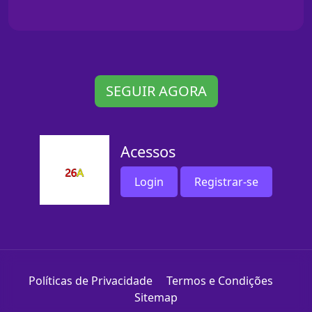
SEGUIR AGORA
Acessos
Login
Registrar-se
Políticas de Privacidade
Termos e Condições
Sitemap