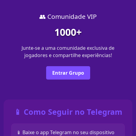
👥 Comunidade VIP
1000+
Junte-se a uma comunidade exclusiva de
jogadores e compartilhe experiências!
Entrar Grupo
📱 Como Seguir no Telegram
📱 Baixe o app Telegram no seu dispositivo