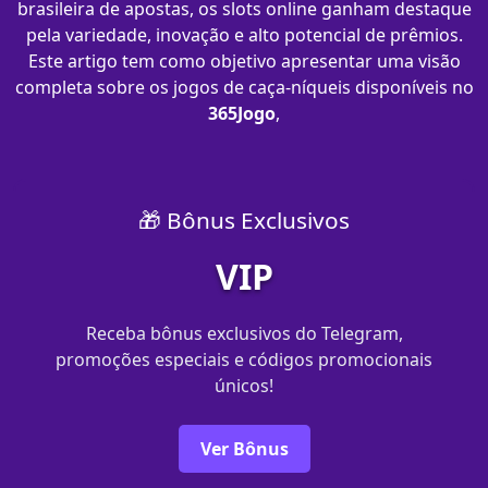
brasileira de apostas, os slots online ganham destaque
pela variedade, inovação e alto potencial de prêmios.
Este artigo tem como objetivo apresentar uma visão
completa sobre os jogos de caça-níqueis disponíveis no
365Jogo
,
🎁 Bônus Exclusivos
VIP
Receba bônus exclusivos do Telegram,
promoções especiais e códigos promocionais
únicos!
Ver Bônus