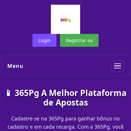
Login
Registrar-se
Menu
📱 365Pg A Melhor Plataforma
de Apostas
Cadastre-se na 365Pg para ganhar bônus no
cadastro e em cada recarga. Com a 365Pg, você