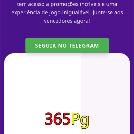
tem acesso a promoções incríveis e uma
experiência de jogo inigualável. Junte-se aos
vencedores agora!
SEGUIR NO TELEGRAM