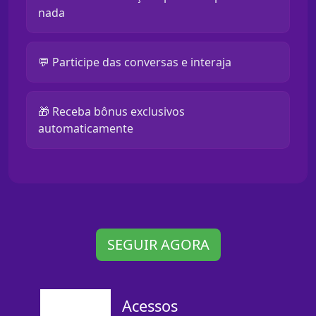
nada
💬 Participe das conversas e interaja
🎁 Receba bônus exclusivos
automaticamente
SEGUIR AGORA
Acessos