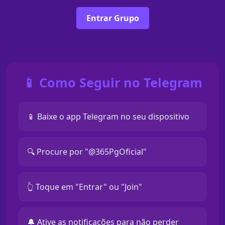
Entrar Grupo
📱 Como Seguir no Telegram
📱 Baixe o app Telegram no seu dispositivo
🔍 Procure por "@365PgOficial"
👆 Toque em "Entrar" ou "Join"
🔔 Ative as notificações para não perder