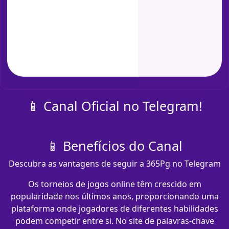
📱 Canal Oficial no Telegram!
📱 Benefícios do Canal
Descubra as vantagens de seguir a 365Pg no Telegram
Os torneios de jogos online têm crescido em
popularidade nos últimos anos, proporcionando uma
plataforma onde jogadores de diferentes habilidades
podem competir entre si. No site de palavras-chave