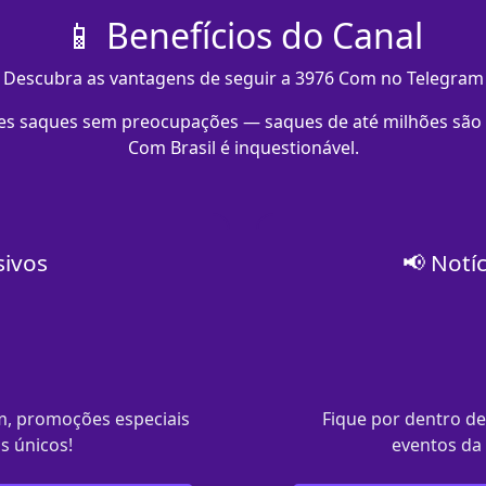
📱 Benefícios do Canal
Descubra as vantagens de seguir a 3976 Com no Telegram
des saques sem preocupações — saques de até milhões são 
Com Brasil é inquestionável.
sivos
📢 Notí
m, promoções especiais
Fique por dentro d
s únicos!
eventos da