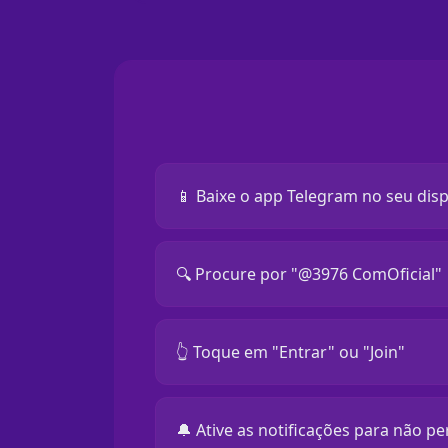
📱 Baixe o app Telegram no seu disp
🔍 Procure por "@3976 ComOficial"
👆 Toque em "Entrar" ou "Join"
🔔 Ative as notificações para não p