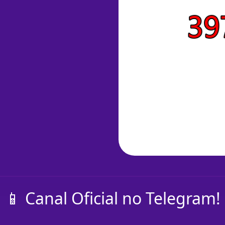
📱 Canal Oficial no Telegram!