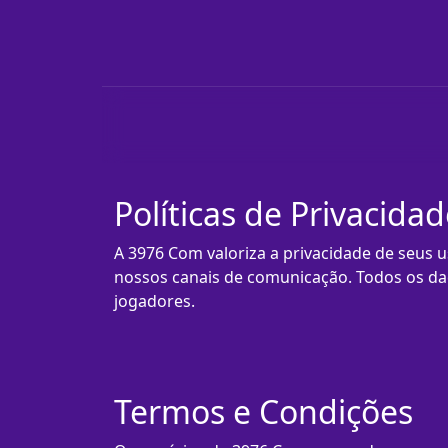
Políticas de Privacida
A 3976 Com valoriza a privacidade de seus
nossos canais de comunicação. Todos os dad
jogadores.
Termos e Condições