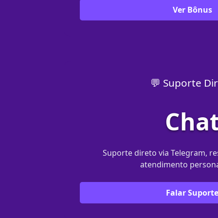
Ver Bônus
💬 Suporte Di
Cha
Suporte direto via Telegram, r
atendimento persona
Falar Suport