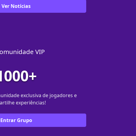
Ver Notícias
Comunidade VIP
1000+
unidade exclusiva de jogadores e
rtilhe experiências!
Entrar Grupo