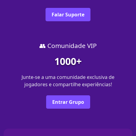
Falar Suporte
👥 Comunidade VIP
1000+
Junte-se a uma comunidade exclusiva de
jogadores e compartilhe experiências!
Entrar Grupo