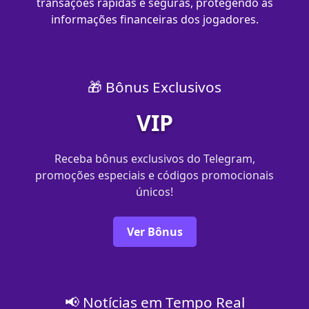
transações rápidas e seguras, protegendo as
informações financeiras dos jogadores.
🎁 Bônus Exclusivos
VIP
Receba bônus exclusivos do Telegram,
promoções especiais e códigos promocionais
únicos!
Ver Bônus
📢 Notícias em Tempo Real