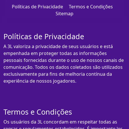
Políticas de Privacidade
Termos e Condições
Sitemap
Políticas de Privacidade
A 3L valoriza a privacidade de seus usuários e está
empenhada em proteger todas as informações
pessoais fornecidas durante o uso de nossos canais de
comunicação. Todos os dados coletados são utilizados
exclusivamente para fins de melhoria contínua da
experiência de nossos jogadores.
Termos e Condições
Os usuários da 3L concordam em respeitar todas as
regras e regulamentos estabelecidos. É importante ler