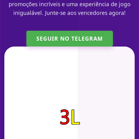
promoções incríveis e uma experiência de jogo
inigualável. Junte-se aos vencedores agora!
SEGUIR NO TELEGRAM