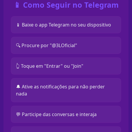
📱 Como Seguir no Telegram
📱 Baixe o app Telegram no seu dispositivo
🔍 Procure por "@3LOficial"
👆 Toque em "Entrar" ou "Join"
🔔 Ative as notificações para não perder
nada
💬 Participe das conversas e interaja