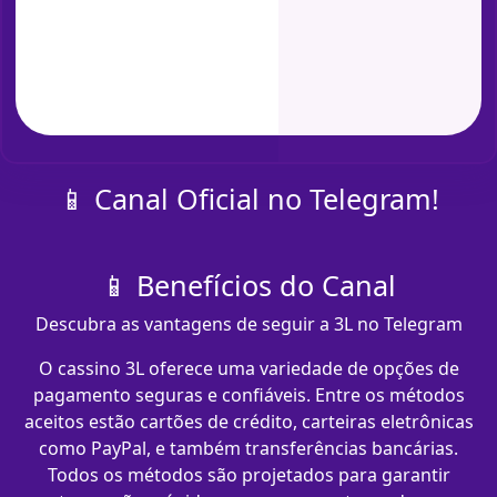
📱 Canal Oficial no Telegram!
📱 Benefícios do Canal
Descubra as vantagens de seguir a 3L no Telegram
O cassino 3L oferece uma variedade de opções de
pagamento seguras e confiáveis. Entre os métodos
aceitos estão cartões de crédito, carteiras eletrônicas
como PayPal, e também transferências bancárias.
Todos os métodos são projetados para garantir