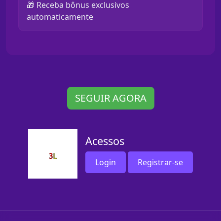
🎁 Receba bônus exclusivos
automaticamente
SEGUIR AGORA
Acessos
Login
Registrar-se