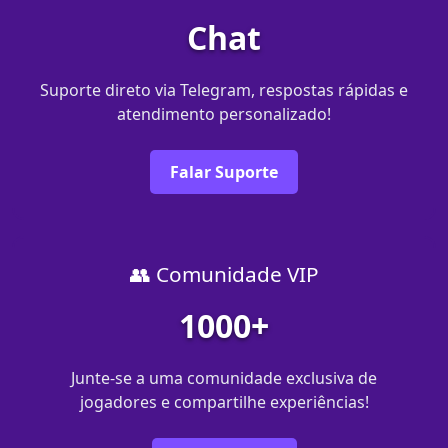
Chat
Suporte direto via Telegram, respostas rápidas e
atendimento personalizado!
Falar Suporte
👥 Comunidade VIP
1000+
Junte-se a uma comunidade exclusiva de
jogadores e compartilhe experiências!