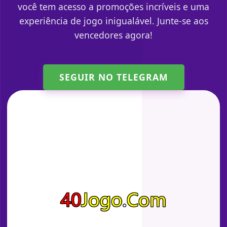
você tem acesso a promoções incríveis e uma
experiência de jogo inigualável. Junte-se aos
vencedores agora!
SEGUIR NO TELEGRAM