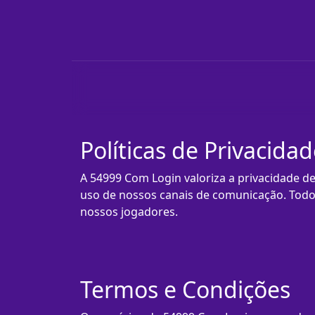
Políticas de Privacida
A 54999 Com Login valoriza a privacidade 
uso de nossos canais de comunicação. Todos
nossos jogadores.
Termos e Condições