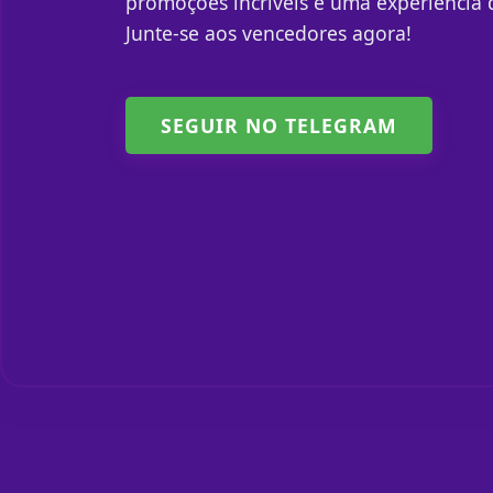
promoções incríveis e uma experiência d
Junte-se aos vencedores agora!
SEGUIR NO TELEGRAM