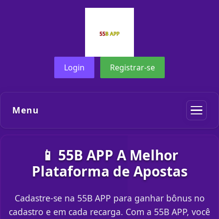
Login
Registrar-se
Menu
📱 55B APP A Melhor
Plataforma de Apostas
Cadastre-se na 55B APP para ganhar bônus no
cadastro e em cada recarga. Com a 55B APP, você