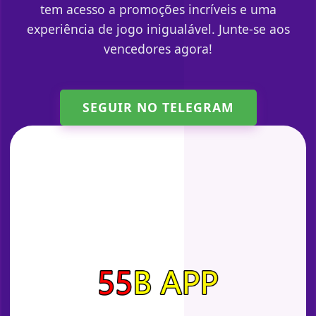
tem acesso a promoções incríveis e uma
experiência de jogo inigualável. Junte-se aos
vencedores agora!
SEGUIR NO TELEGRAM