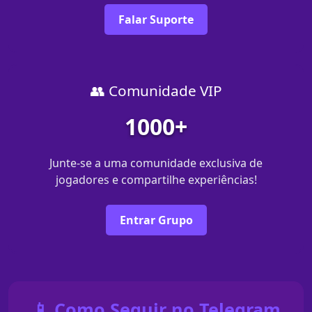
Falar Suporte
👥 Comunidade VIP
1000+
Junte-se a uma comunidade exclusiva de
jogadores e compartilhe experiências!
Entrar Grupo
📱 Como Seguir no Telegram