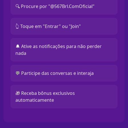
🔍 Procure por "@567Brl.ComOficial"
👆 Toque em "Entrar" ou "Join"
🔔 Ative as notificações para não perder
nada
💬 Participe das conversas e interaja
🎁 Receba bônus exclusivos
automaticamente