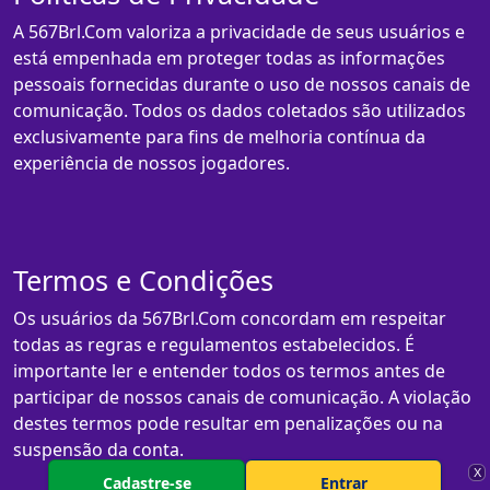
A 567Brl.Com valoriza a privacidade de seus usuários e
está empenhada em proteger todas as informações
pessoais fornecidas durante o uso de nossos canais de
comunicação. Todos os dados coletados são utilizados
exclusivamente para fins de melhoria contínua da
experiência de nossos jogadores.
Termos e Condições
Os usuários da 567Brl.Com concordam em respeitar
todas as regras e regulamentos estabelecidos. É
importante ler e entender todos os termos antes de
participar de nossos canais de comunicação. A violação
destes termos pode resultar em penalizações ou na
suspensão da conta.
X
Cadastre-se
Entrar