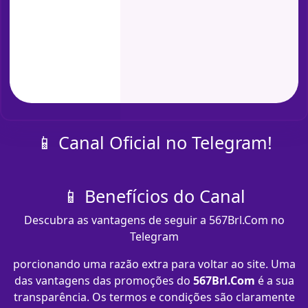
📱 Canal Oficial no Telegram!
📱 Benefícios do Canal
Descubra as vantagens de seguir a 567Brl.Com no
Telegram
porcionando uma razão extra para voltar ao site. Uma
das vantagens das promoções do
567Brl.Com
é a sua
transparência. Os termos e condições são claramente