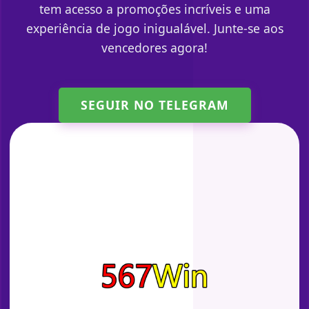
tem acesso a promoções incríveis e uma
experiência de jogo inigualável. Junte-se aos
vencedores agora!
SEGUIR NO TELEGRAM