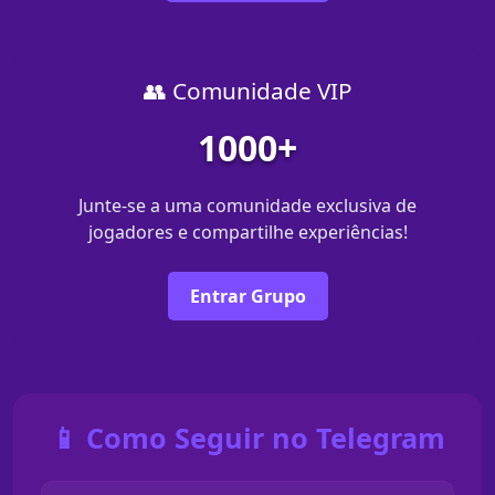
👥 Comunidade VIP
1000+
Junte-se a uma comunidade exclusiva de
jogadores e compartilhe experiências!
Entrar Grupo
📱 Como Seguir no Telegram