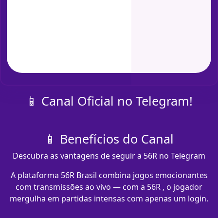
📱 Canal Oficial no Telegram!
📱 Benefícios do Canal
Descubra as vantagens de seguir a 56R no Telegram
A plataforma 56R Brasil combina jogos emocionantes
com transmissões ao vivo — com a 56R , o jogador
mergulha em partidas intensas com apenas um login.