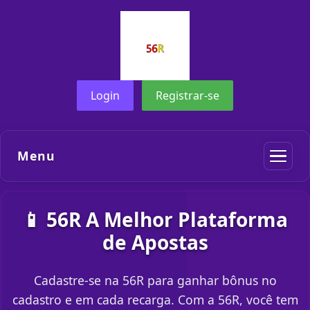
Login
Registrar-se
Menu
📱 56R A Melhor Plataforma
de Apostas
Cadastre-se na 56R para ganhar bônus no
cadastro e em cada recarga. Com a 56R, você tem