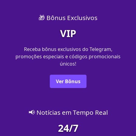
🎁 Bônus Exclusivos
VIP
Receba bônus exclusivos do Telegram,
promoções especiais e códigos promocionais
únicos!
Ver Bônus
📢 Notícias em Tempo Real
24/7