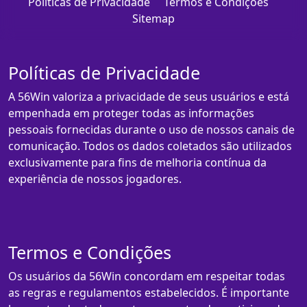
Políticas de Privacidade
Termos e Condições
Sitemap
Políticas de Privacidade
A 56Win valoriza a privacidade de seus usuários e está
empenhada em proteger todas as informações
pessoais fornecidas durante o uso de nossos canais de
comunicação. Todos os dados coletados são utilizados
exclusivamente para fins de melhoria contínua da
experiência de nossos jogadores.
Termos e Condições
Os usuários da 56Win concordam em respeitar todas
as regras e regulamentos estabelecidos. É importante