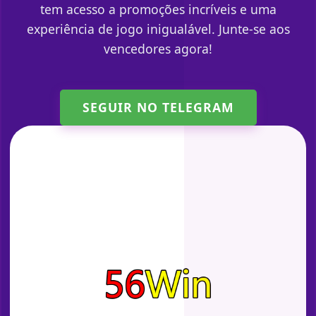
tem acesso a promoções incríveis e uma
experiência de jogo inigualável. Junte-se aos
vencedores agora!
SEGUIR NO TELEGRAM