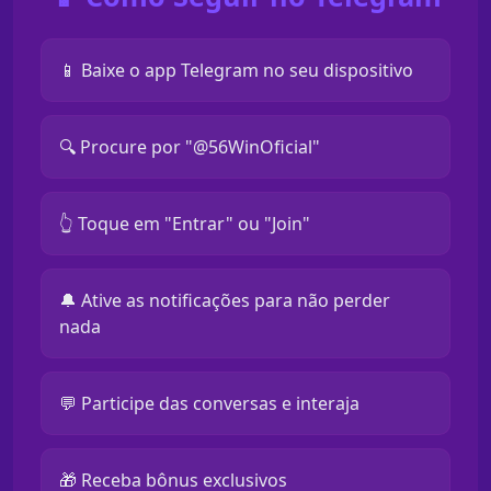
📱 Baixe o app Telegram no seu dispositivo
🔍 Procure por "@56WinOficial"
👆 Toque em "Entrar" ou "Join"
🔔 Ative as notificações para não perder
nada
💬 Participe das conversas e interaja
🎁 Receba bônus exclusivos