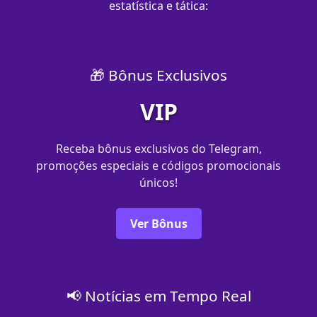
estatística e tática:
🎁 Bônus Exclusivos
VIP
Receba bônus exclusivos do Telegram,
promoções especiais e códigos promocionais
únicos!
Ver Bônus
📢 Notícias em Tempo Real