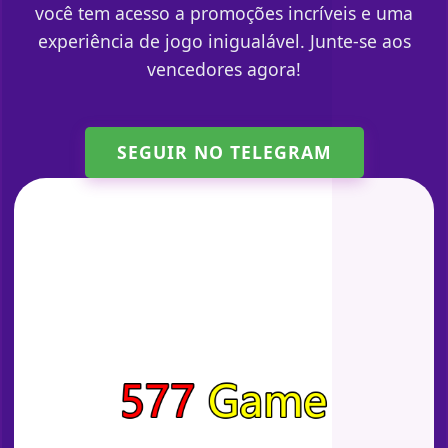
você tem acesso a promoções incríveis e uma
experiência de jogo inigualável. Junte-se aos
vencedores agora!
SEGUIR NO TELEGRAM