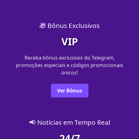
🎁 Bônus Exclusivos
VIP
Receba bônus exclusivos do Telegram,
promoções especiais e códigos promocionais
únicos!
Ver Bônus
📢 Notícias em Tempo Real
24/7