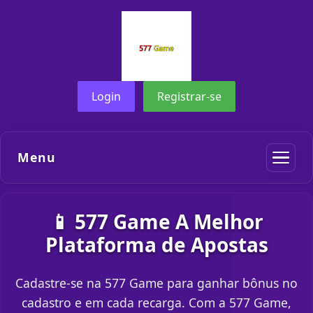
Login
Registrar-se
Menu
📱 577 Game A Melhor
Plataforma de Apostas
Cadastre-se na 577 Game para ganhar bônus no
cadastro e em cada recarga. Com a 577 Game,