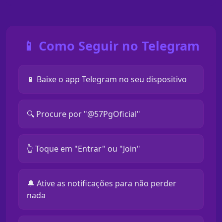
📱 Como Seguir no Telegram
📱 Baixe o app Telegram no seu dispositivo
🔍 Procure por "@57PgOficial"
👆 Toque em "Entrar" ou "Join"
🔔 Ative as notificações para não perder
nada