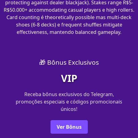
protecting against dealer blackjack). Stakes range R$5-
R$50.000+ accommodating casual players e high rollers.
Card counting é theoretically possible mas multi-deck
shoes (6-8 decks) e frequent shuffles mitigate
effectiveness, mantendo balanced gameplay.
🎁 Bônus Exclusivos
VIP
Receba bônus exclusivos do Telegram,
promoções especiais e códigos promocionais
únicos!
Ver Bônus