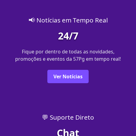
📢 Notícias em Tempo Real
24/7
Fique por dentro de todas as novidades,
promoções e eventos da 57Pg em tempo real!
Ver Notícias
💬 Suporte Direto
Chat