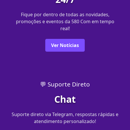
Fique por dentro de todas as novidades,
promoções e eventos da 580 Com em tempo
real!
Ver Notícias
💬 Suporte Direto
Chat
Suporte direto via Telegram, respostas rápidas e
atendimento personalizado!