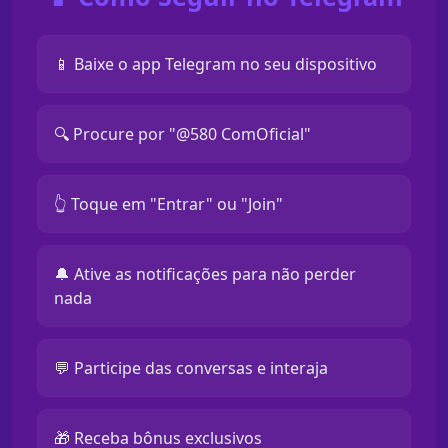
📱 Baixe o app Telegram no seu dispositivo
🔍 Procure por "@580 ComOficial"
👆 Toque em "Entrar" ou "Join"
🔔 Ative as notificações para não perder
nada
💬 Participe das conversas e interaja
🎁 Receba bônus exclusivos