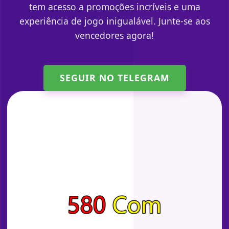
tem acesso a promoções incríveis e uma
experiência de jogo inigualável. Junte-se aos
vencedores agora!
SEGUIR NO TELEGRAM