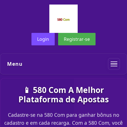
Login
Registrar-se
Menu
📱 580 Com A Melhor
Plataforma de Apostas
Cadastre-se na 580 Com para ganhar bônus no
cadastro e em cada recarga. Com a 580 Com, você