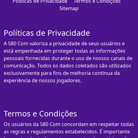
Políticas de Privacidade
Termos e Condições
Sitemap
Políticas de Privacidade
A 580 Com valoriza a privacidade de seus usuários e
está empenhada em proteger todas as informações
pessoais fornecidas durante o uso de nossos canais de
comunicação. Todos os dados coletados são utilizados
exclusivamente para fins de melhoria contínua da
experiência de nossos jogadores.
Termos e Condições
Os usuários da 580 Com concordam em respeitar todas
as regras e regulamentos estabelecidos. É importante