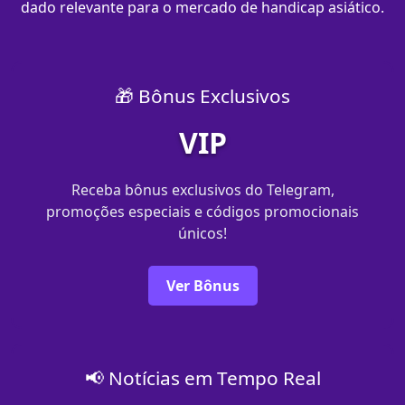
dado relevante para o mercado de handicap asiático.
🎁 Bônus Exclusivos
VIP
Receba bônus exclusivos do Telegram,
promoções especiais e códigos promocionais
únicos!
Ver Bônus
📢 Notícias em Tempo Real