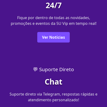
24/7
Fique por dentro de todas as novidades,
promoções e eventos da 5U Vip em tempo real!
Ver Notícias
💬 Suporte Direto
Chat
Suporte direto via Telegram, respostas rápidas e
atendimento personalizado!