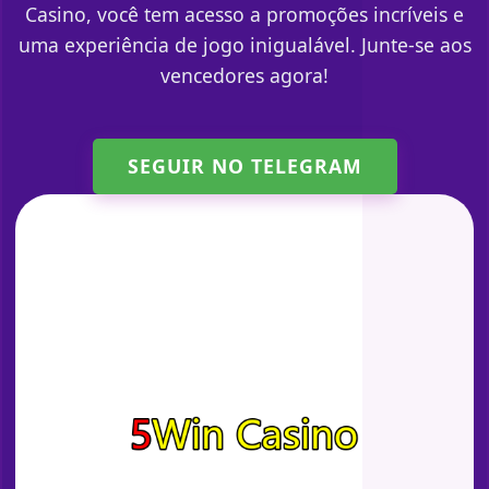
Casino, você tem acesso a promoções incríveis e
uma experiência de jogo inigualável. Junte-se aos
vencedores agora!
SEGUIR NO TELEGRAM