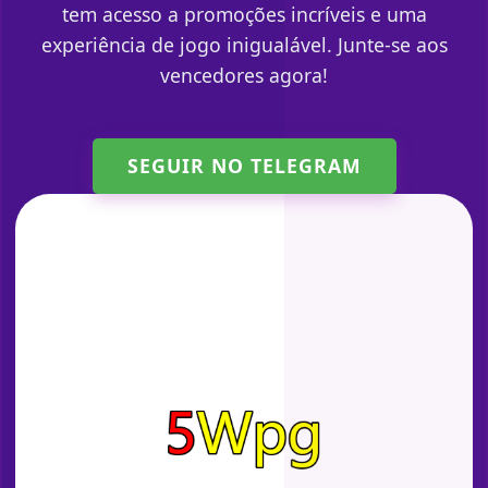
tem acesso a promoções incríveis e uma
experiência de jogo inigualável. Junte-se aos
vencedores agora!
SEGUIR NO TELEGRAM