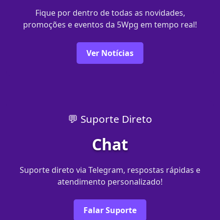
Fique por dentro de todas as novidades,
promoções e eventos da 5Wpg em tempo real!
Ver Notícias
💬 Suporte Direto
Chat
Suporte direto via Telegram, respostas rápidas e
atendimento personalizado!
Falar Suporte