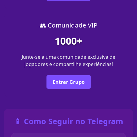
👥 Comunidade VIP
1000+
Junte-se a uma comunidade exclusiva de
jogadores e compartilhe experiências!
Entrar Grupo
📱 Como Seguir no Telegram