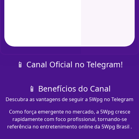
📱 Canal Oficial no Telegram!
📱 Benefícios do Canal
Descubra as vantagens de seguir a 5Wpg no Telegram
Como força emergente no mercado, a 5Wpg cresce
rapidamente com foco profissional, tornando-se
referência no entretenimento online da 5Wpg Brasil .