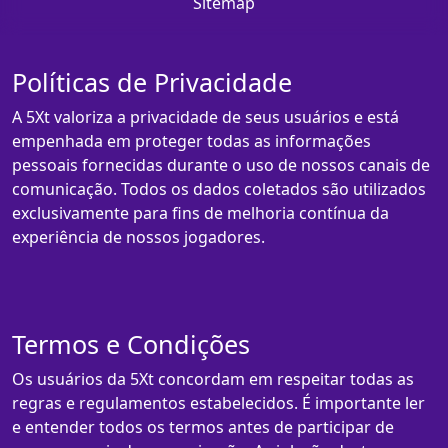
Sitemap
Políticas de Privacidade
A 5Xt valoriza a privacidade de seus usuários e está
empenhada em proteger todas as informações
pessoais fornecidas durante o uso de nossos canais de
comunicação. Todos os dados coletados são utilizados
exclusivamente para fins de melhoria contínua da
experiência de nossos jogadores.
Termos e Condições
Os usuários da 5Xt concordam em respeitar todas as
regras e regulamentos estabelecidos. É importante ler
e entender todos os termos antes de participar de