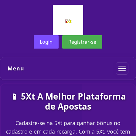
Login
Registrar-se
Menu
📱 5Xt A Melhor Plataforma
de Apostas
Cadastre-se na 5Xt para ganhar bônus no
cadastro e em cada recarga. Com a 5Xt, você tem