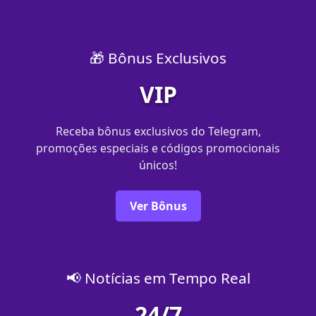
🎁 Bônus Exclusivos
VIP
Receba bônus exclusivos do Telegram,
promoções especiais e códigos promocionais
únicos!
Ver Bônus
📢 Notícias em Tempo Real
24/7