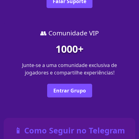
Falar Suporte
👥 Comunidade VIP
1000+
Junte-se a uma comunidade exclusiva de
jogadores e compartilhe experiências!
Entrar Grupo
📱 Como Seguir no Telegram