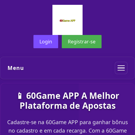
Login
Registrar-se
Menu
📱 60Game APP A Melhor
Plataforma de Apostas
Cadastre-se na 60Game APP para ganhar bônus
no cadastro e em cada recarga. Com a 60Game