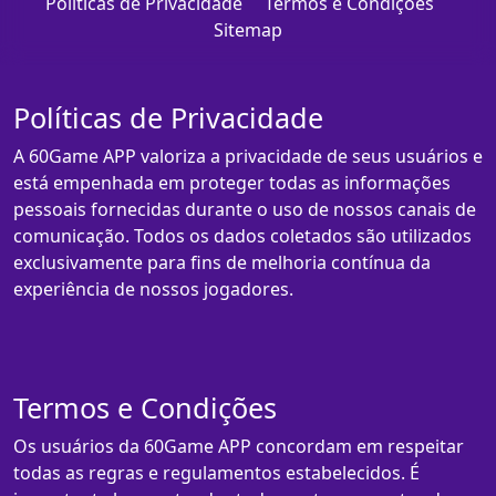
Políticas de Privacidade
Termos e Condições
Sitemap
Políticas de Privacidade
A 60Game APP valoriza a privacidade de seus usuários e
está empenhada em proteger todas as informações
pessoais fornecidas durante o uso de nossos canais de
comunicação. Todos os dados coletados são utilizados
exclusivamente para fins de melhoria contínua da
experiência de nossos jogadores.
Termos e Condições
Os usuários da 60Game APP concordam em respeitar
todas as regras e regulamentos estabelecidos. É