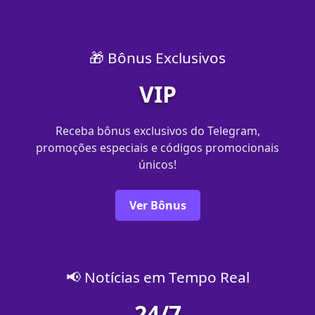
🎁 Bônus Exclusivos
VIP
Receba bônus exclusivos do Telegram,
promoções especiais e códigos promocionais
únicos!
Ver Bônus
📢 Notícias em Tempo Real
24/7