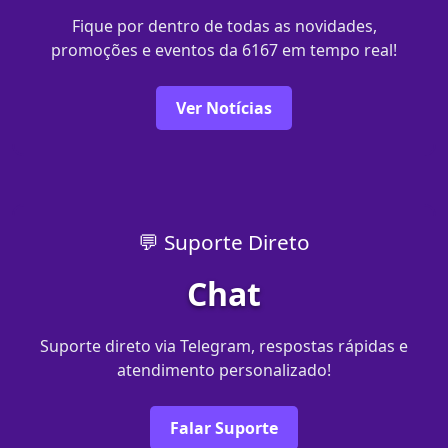
Fique por dentro de todas as novidades,
promoções e eventos da 6167 em tempo real!
Ver Notícias
💬 Suporte Direto
Chat
Suporte direto via Telegram, respostas rápidas e
atendimento personalizado!
Falar Suporte