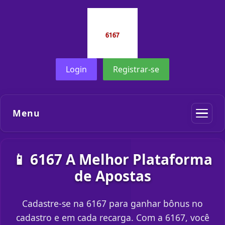
Login
Registrar-se
Menu
📱 6167 A Melhor Plataforma
de Apostas
Cadastre-se na 6167 para ganhar bônus no
cadastro e em cada recarga. Com a 6167, você