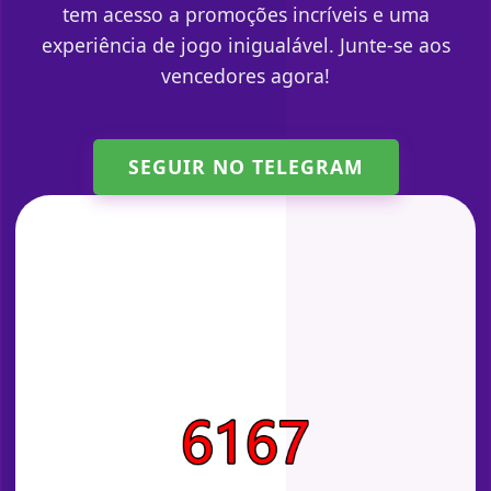
tem acesso a promoções incríveis e uma
experiência de jogo inigualável. Junte-se aos
vencedores agora!
SEGUIR NO TELEGRAM