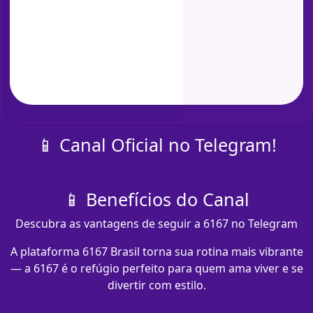
📱 Canal Oficial no Telegram!
📱 Benefícios do Canal
Descubra as vantagens de seguir a 6167 no Telegram
A plataforma 6167 Brasil torna sua rotina mais vibrante
— a 6167 é o refúgio perfeito para quem ama viver e se
divertir com estilo.