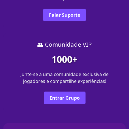
Falar Suporte
👥 Comunidade VIP
1000+
Junte-se a uma comunidade exclusiva de
jogadores e compartilhe experiências!
Entrar Grupo