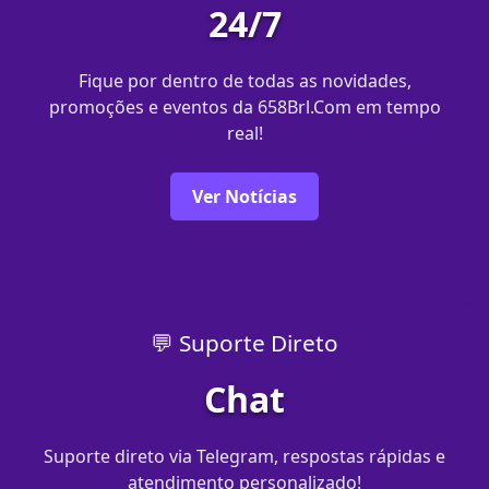
24/7
Fique por dentro de todas as novidades,
promoções e eventos da 658Brl.Com em tempo
real!
Ver Notícias
💬 Suporte Direto
Chat
Suporte direto via Telegram, respostas rápidas e
atendimento personalizado!