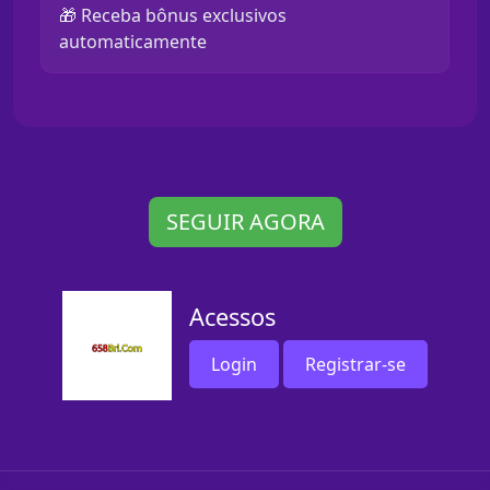
🎁 Receba bônus exclusivos
automaticamente
SEGUIR AGORA
Acessos
Login
Registrar-se