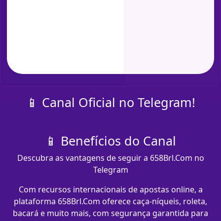
📱 Canal Oficial no Telegram!
📱 Benefícios do Canal
Descubra as vantagens de seguir a 658Brl.Com no
Telegram
Com recursos internacionais de apostas online, a
plataforma 658Brl.Com oferece caça-níqueis, roleta,
bacará e muito mais, com segurança garantida para