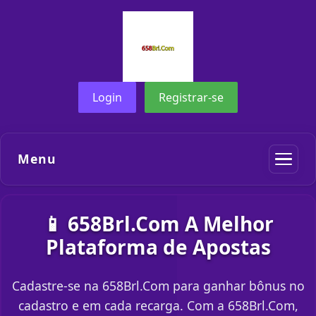
Login
Registrar-se
Menu
📱 658Brl.Com A Melhor
Plataforma de Apostas
Cadastre-se na 658Brl.Com para ganhar bônus no
cadastro e em cada recarga. Com a 658Brl.Com,