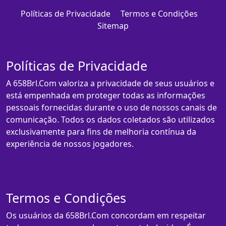
Políticas de Privacidade
Termos e Condições
Sitemap
Políticas de Privacidade
A 658Brl.Com valoriza a privacidade de seus usuários e
está empenhada em proteger todas as informações
pessoais fornecidas durante o uso de nossos canais de
comunicação. Todos os dados coletados são utilizados
exclusivamente para fins de melhoria contínua da
experiência de nossos jogadores.
Termos e Condições
Os usuários da 658Brl.Com concordam em respeitar