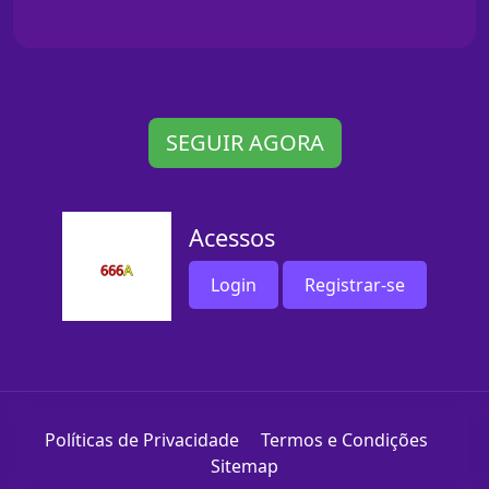
SEGUIR AGORA
Acessos
Login
Registrar-se
Políticas de Privacidade
Termos e Condições
Sitemap