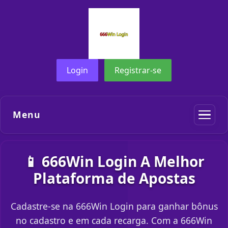
Login
Registrar-se
Menu
📱 666Win Login A Melhor
Plataforma de Apostas
Cadastre-se na 666Win Login para ganhar bônus
no cadastro e em cada recarga. Com a 666Win