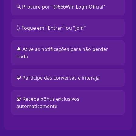
🔍 Procure por "@666Win LoginOficial"
👆 Toque em "Entrar" ou "Join"
🔔 Ative as notificações para não perder
nada
💬 Participe das conversas e interaja
🎁 Receba bônus exclusivos
automaticamente