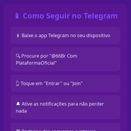
📱 Como Seguir no Telegram
📱 Baixe o app Telegram no seu dispositivo
🔍 Procure por "@66Br Com
PlataformaOficial"
👆 Toque em "Entrar" ou "Join"
🔔 Ative as notificações para não perder
nada