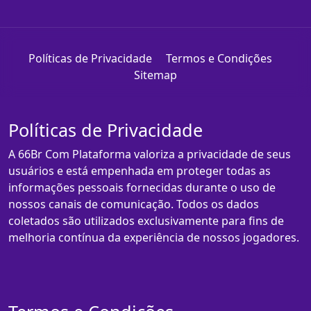
Políticas de Privacidade
Termos e Condições
Sitemap
Políticas de Privacidade
A 66Br Com Plataforma valoriza a privacidade de seus
usuários e está empenhada em proteger todas as
informações pessoais fornecidas durante o uso de
nossos canais de comunicação. Todos os dados
coletados são utilizados exclusivamente para fins de
melhoria contínua da experiência de nossos jogadores.