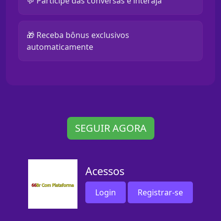
💬 Participe das conversas e interaja
🎁 Receba bônus exclusivos
automaticamente
SEGUIR AGORA
Acessos
Login
Registrar-se