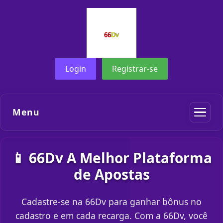
Login
Registrar-se
Menu
📱 66Dv A Melhor Plataforma
de Apostas
Cadastre-se na 66Dv para ganhar bônus no
cadastro e em cada recarga. Com a 66Dv, você