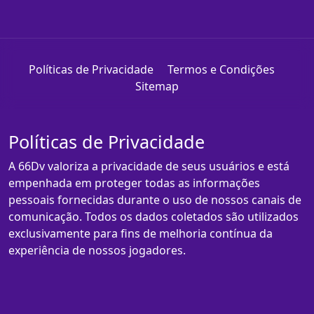
Políticas de Privacidade
Termos e Condições
Sitemap
Políticas de Privacidade
A 66Dv valoriza a privacidade de seus usuários e está
empenhada em proteger todas as informações
pessoais fornecidas durante o uso de nossos canais de
comunicação. Todos os dados coletados são utilizados
exclusivamente para fins de melhoria contínua da
experiência de nossos jogadores.