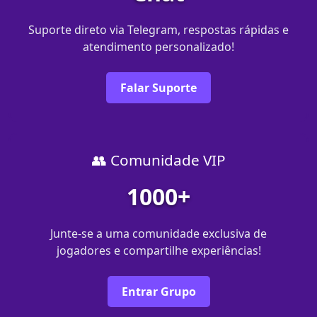
Suporte direto via Telegram, respostas rápidas e
atendimento personalizado!
Falar Suporte
👥 Comunidade VIP
1000+
Junte-se a uma comunidade exclusiva de
jogadores e compartilhe experiências!
Entrar Grupo