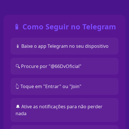
📱 Como Seguir no Telegram
📱 Baixe o app Telegram no seu dispositivo
🔍 Procure por "@66DvOficial"
👆 Toque em "Entrar" ou "Join"
🔔 Ative as notificações para não perder
nada