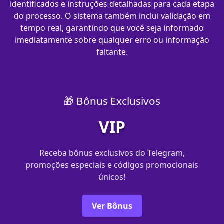
identificados e instruções detalhadas para cada etapa
do processo. O sistema também inclui validação em
tempo real, garantindo que você seja informado
imediatamente sobre qualquer erro ou informação
faltante.
🎁 Bônus Exclusivos
VIP
Receba bônus exclusivos do Telegram,
promoções especiais e códigos promocionais
únicos!
Ver Bônus