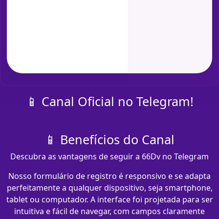
📱 Canal Oficial no Telegram!
📱 Benefícios do Canal
Descubra as vantagens de seguir a 66Dv no Telegram
Nosso formulário de registro é responsivo e se adapta
perfeitamente a qualquer dispositivo, seja smartphone,
tablet ou computador. A interface foi projetada para ser
intuitiva e fácil de navegar, com campos claramente