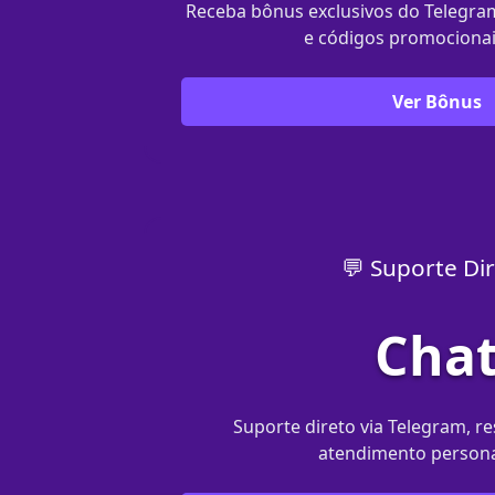
Receba bônus exclusivos do Telegra
e códigos promocionai
Ver Bônus
💬 Suporte Di
Cha
Suporte direto via Telegram, r
atendimento persona