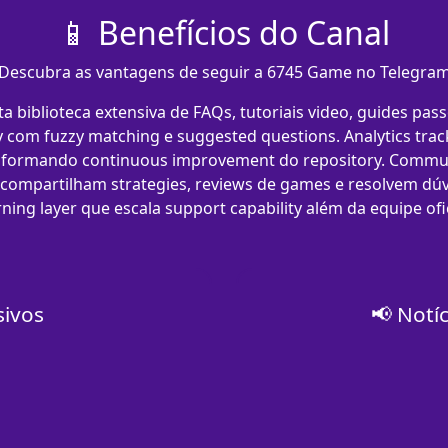
📱 Benefícios do Canal
Descubra as vantagens de seguir a 6745 Game no Telegra
a biblioteca extensiva de FAQs, tutoriais video, guides pas
y com fuzzy matching e suggested questions. Analytics trac
s, informando continuous improvement do repository. Comm
compartilham strategies, reviews de games e resolvem dúv
rning layer que escala support capability além da equipe ofic
sivos
📢 Notí