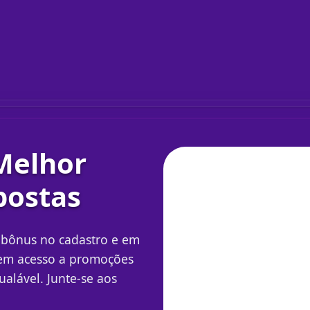
Melhor
postas
 bônus no cadastro e em
tem acesso a promoções
ualável. Junte-se aos