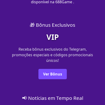
disponível na 688Game .
🎁 Bônus Exclusivos
VIP
Receba bônus exclusivos do Telegram,
promoções especiais e códigos promocionais
únicos!
Ver Bônus
📢 Notícias em Tempo Real