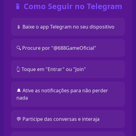
📱 Como Seguir no Telegram
📱 Baixe o app Telegram no seu dispositivo
🔍 Procure por "@688GameOficial"
👆 Toque em "Entrar" ou "Join"
🔔 Ative as notificações para não perder
nada
💬 Participe das conversas e interaja