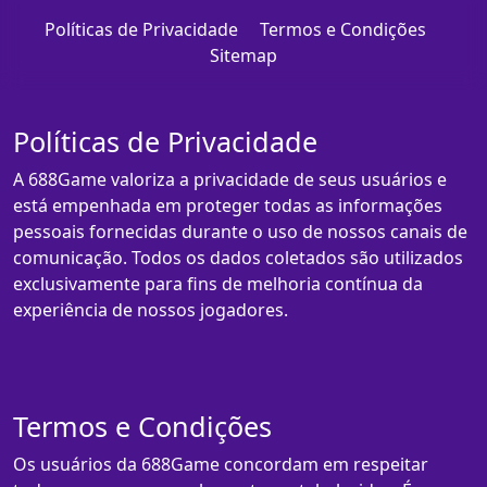
Políticas de Privacidade
Termos e Condições
Sitemap
Políticas de Privacidade
A 688Game valoriza a privacidade de seus usuários e
está empenhada em proteger todas as informações
pessoais fornecidas durante o uso de nossos canais de
comunicação. Todos os dados coletados são utilizados
exclusivamente para fins de melhoria contínua da
experiência de nossos jogadores.
Termos e Condições
Os usuários da 688Game concordam em respeitar