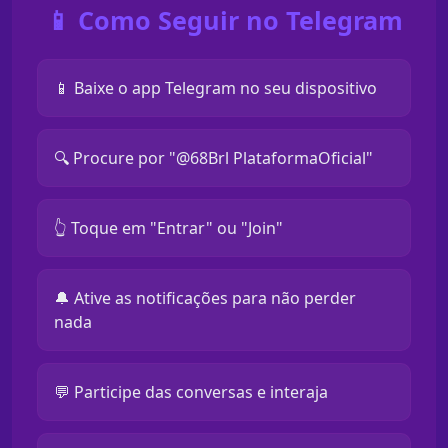
📱 Como Seguir no Telegram
📱 Baixe o app Telegram no seu dispositivo
🔍 Procure por "@68Brl PlataformaOficial"
👆 Toque em "Entrar" ou "Join"
🔔 Ative as notificações para não perder
nada
💬 Participe das conversas e interaja