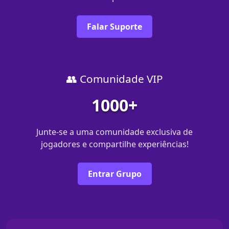
Falar Suporte
👥 Comunidade VIP
1000+
Junte-se a uma comunidade exclusiva de
jogadores e compartilhe experiências!
Entrar Grupo