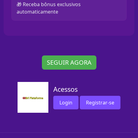
🎁 Receba bônus exclusivos
automaticamente
SEGUIR AGORA
Acessos
Login
Registrar-se