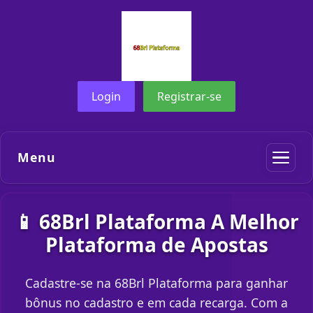
Login
Registrar-se
Menu
📱 68Brl Plataforma A Melhor
Plataforma de Apostas
Cadastre-se na 68Brl Plataforma para ganhar
bônus no cadastro e em cada recarga. Com a