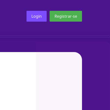
Login
Registrar-se