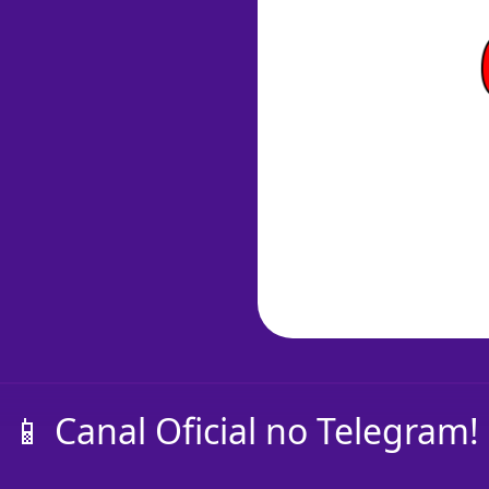
📱 Canal Oficial no Telegram!