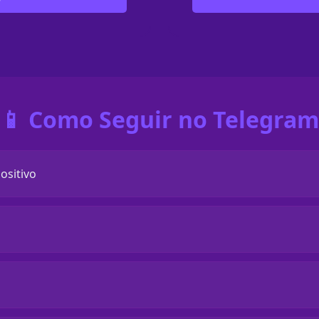
📱 Como Seguir no Telegram
ositivo