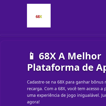
📱 68X A Melhor
Plataforma de A
Cadastre-se na 68X para ganhar bônus 
recarga. Com a 68X, você tem acesso a 
uma experiência de jogo inigualável. J
agora!