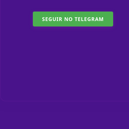
SEGUIR NO TELEGRAM