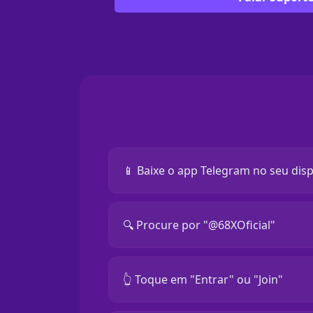
📱 Baixe o app Telegram no seu disp
🔍 Procure por "@68XOficial"
👆 Toque em "Entrar" ou "Join"