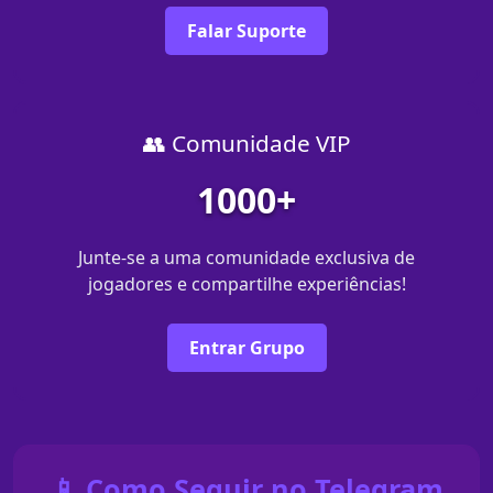
Falar Suporte
👥 Comunidade VIP
1000+
Junte-se a uma comunidade exclusiva de
jogadores e compartilhe experiências!
Entrar Grupo
📱 Como Seguir no Telegram