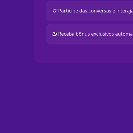
💬 Participe das conversas e interaj
🎁 Receba bônus exclusivos autom