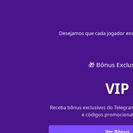
Desejamos que cada jogador enco
🎁 Bônus Exclu
VIP
Receba bônus exclusivos do Telegra
e códigos promocionai
Ver Bônus