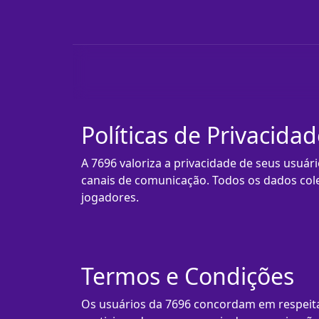
Políticas de Privacida
A 7696 valoriza a privacidade de seus usuá
canais de comunicação. Todos os dados cole
jogadores.
Termos e Condições
Os usuários da 7696 concordam em respeitar