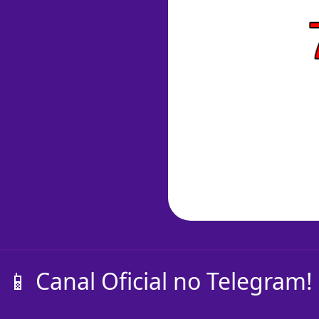
📱 Canal Oficial no Telegram!