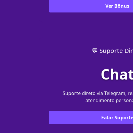
Ver Bônus
💬 Suporte Di
Cha
Suporte direto via Telegram, r
atendimento persona
Falar Suport