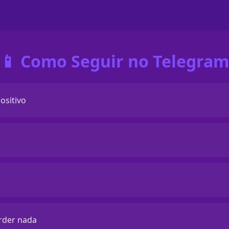
📱 Como Seguir no Telegram
ositivo
erder nada