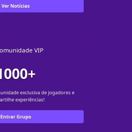
Ver Notícias
Comunidade VIP
1000+
unidade exclusiva de jogadores e
rtilhe experiências!
Entrar Grupo