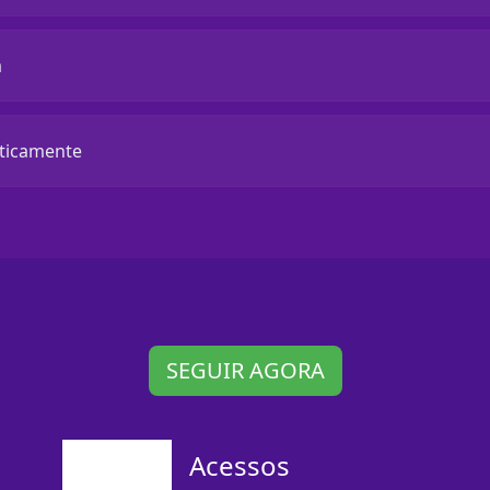
a
aticamente
SEGUIR AGORA
Acessos