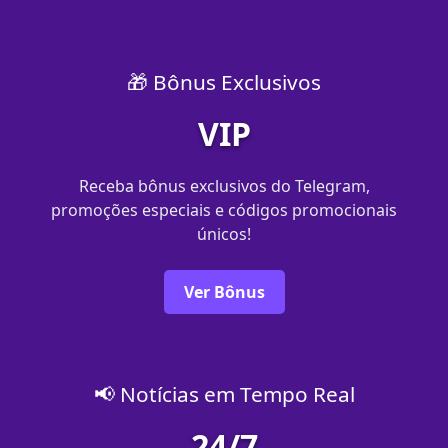
🎁 Bônus Exclusivos
VIP
Receba bônus exclusivos do Telegram,
promoções especiais e códigos promocionais
únicos!
Ver Bônus
📢 Notícias em Tempo Real
24/7