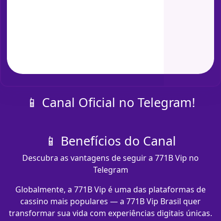
📱 Canal Oficial no Telegram!
📱 Benefícios do Canal
Descubra as vantagens de seguir a 771B Vip no
Telegram
Globalmente, a 771B Vip é uma das plataformas de
cassino mais populares — a 771B Vip Brasil quer
transformar sua vida com experiências digitais únicas.