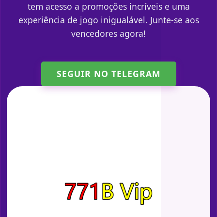
tem acesso a promoções incríveis e uma
experiência de jogo inigualável. Junte-se aos
vencedores agora!
SEGUIR NO TELEGRAM