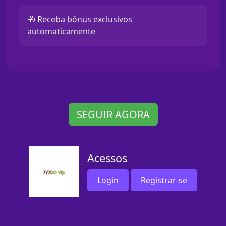
🎁 Receba bônus exclusivos
automaticamente
SEGUIR AGORA
Acessos
Login
Registrar-se