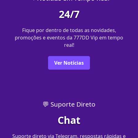
24/7
Fique por dentro de todas as novidades,
promoções e eventos da 777DD Vip em tempo
real!
Ver Notícias
💬 Suporte Direto
Chat
Suporte direto via Telegram, respostas rápidas e