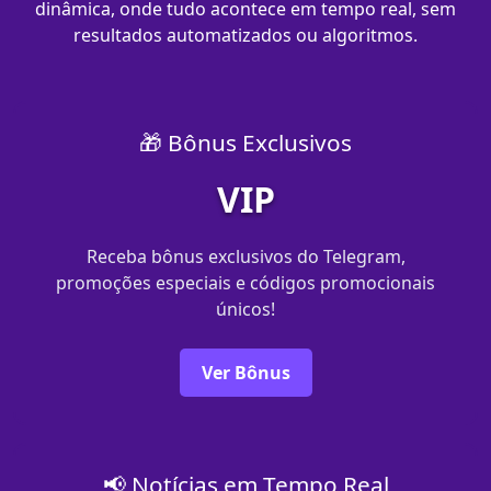
dinâmica, onde tudo acontece em tempo real, sem
resultados automatizados ou algoritmos.
🎁 Bônus Exclusivos
VIP
Receba bônus exclusivos do Telegram,
promoções especiais e códigos promocionais
únicos!
Ver Bônus
📢 Notícias em Tempo Real