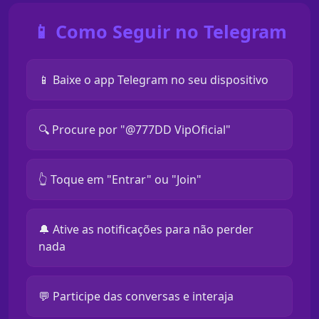
📱 Como Seguir no Telegram
📱 Baixe o app Telegram no seu dispositivo
🔍 Procure por "@777DD VipOficial"
👆 Toque em "Entrar" ou "Join"
🔔 Ative as notificações para não perder
nada
💬 Participe das conversas e interaja