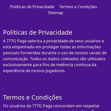
Políticas de Privacidade
Termos e Condições
Sitemap
Políticas de Privacidade
A 777G Paga valoriza a privacidade de seus usuários e
está empenhada em proteger todas as informações
pessoais fornecidas durante o uso de nossos canais de
comunicação. Todos os dados coletados são utilizados
exclusivamente para fins de melhoria contínua da
experiência de nossos jogadores.
Termos e Condições
Os usuários da 777G Paga concordam em respeitar