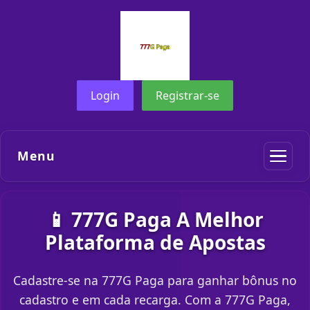
Login
Registrar-se
Menu
📱 777G Paga A Melhor
Plataforma de Apostas
Cadastre-se na 777G Paga para ganhar bônus no
cadastro e em cada recarga. Com a 777G Paga,