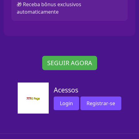
🎁 Receba bônus exclusivos
automaticamente
SEGUIR AGORA
Acessos
Login
Registrar-se