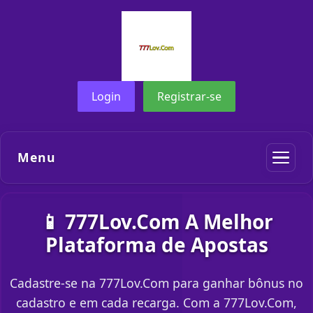
Login
Registrar-se
Menu
📱 777Lov.Com A Melhor
Plataforma de Apostas
Cadastre-se na 777Lov.Com para ganhar bônus no
cadastro e em cada recarga. Com a 777Lov.Com,