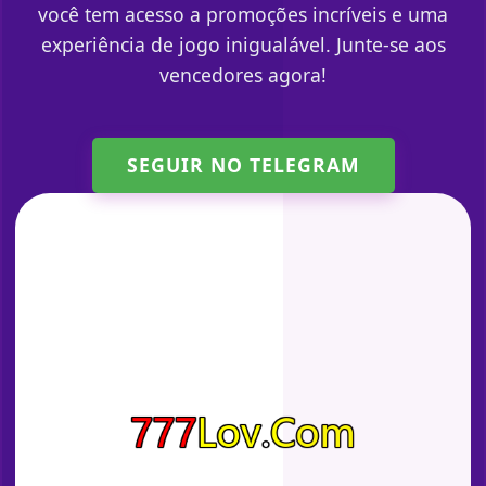
você tem acesso a promoções incríveis e uma
experiência de jogo inigualável. Junte-se aos
vencedores agora!
SEGUIR NO TELEGRAM