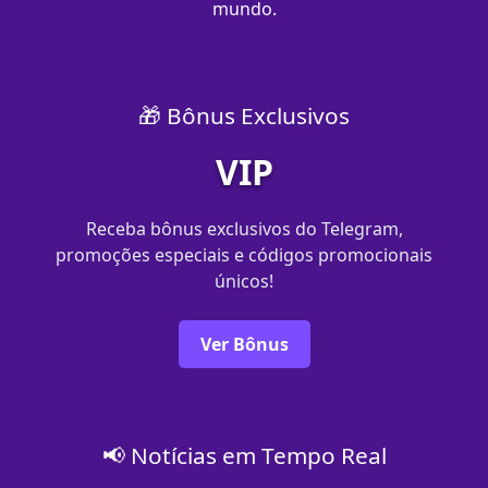
mundo.
🎁 Bônus Exclusivos
VIP
Receba bônus exclusivos do Telegram,
promoções especiais e códigos promocionais
únicos!
Ver Bônus
📢 Notícias em Tempo Real