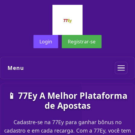
Login
Registrar-se
Menu
📱 77Ey A Melhor Plataforma
de Apostas
Cadastre-se na 77Ey para ganhar bônus no
cadastro e em cada recarga. Com a 77Ey, você tem