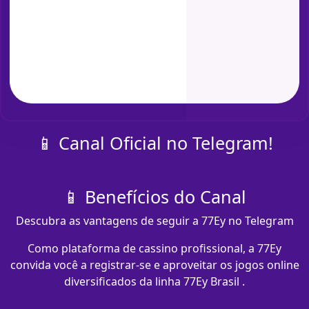
📱 Canal Oficial no Telegram!
📱 Benefícios do Canal
Descubra as vantagens de seguir a 77Ey no Telegram
Como plataforma de cassino profissional, a 77Ey
convida você a registrar-se e aproveitar os jogos online
diversificados da linha 77Ey Brasil .