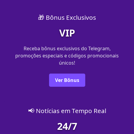
🎁 Bônus Exclusivos
VIP
Receba bônus exclusivos do Telegram,
promoções especiais e códigos promocionais
únicos!
Ver Bônus
📢 Notícias em Tempo Real
24/7