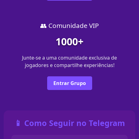
👥 Comunidade VIP
1000+
Junte-se a uma comunidade exclusiva de
jogadores e compartilhe experiências!
Entrar Grupo
📱 Como Seguir no Telegram