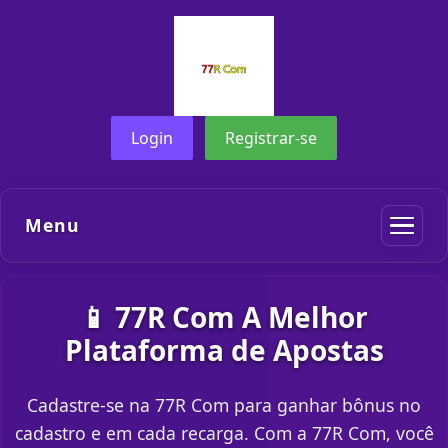
Login
Registrar-se
Menu
📱 77R Com A Melhor
Plataforma de Apostas
Cadastre-se na 77R Com para ganhar bônus no
cadastro e em cada recarga. Com a 77R Com, você