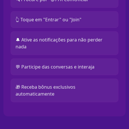
👆 Toque em "Entrar" ou "Join"
🔔 Ative as notificações para não perder
nada
💬 Participe das conversas e interaja
🎁 Receba bônus exclusivos
automaticamente