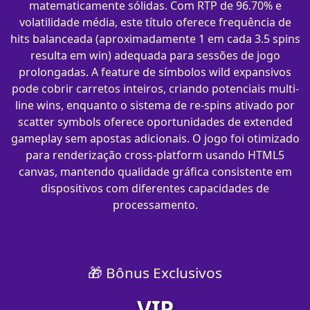
matematicamente sólidas. Com RTP de 96.70% e
volatilidade média, este título oferece frequência de
hits balanceada (aproximadamente 1 em cada 3.5 spins
resulta em win) adequada para sessões de jogo
prolongadas. A feature de símbolos wild expansivos
pode cobrir carretos inteiros, criando potenciais multi-
line wins, enquanto o sistema de re-spins ativado por
scatter symbols oferece oportunidades de extended
gameplay sem apostas adicionais. O jogo foi otimizado
para renderização cross-platform usando HTML5
canvas, mantendo qualidade gráfica consistente em
dispositivos com diferentes capacidades de
processamento.
🎁 Bônus Exclusivos
VIP